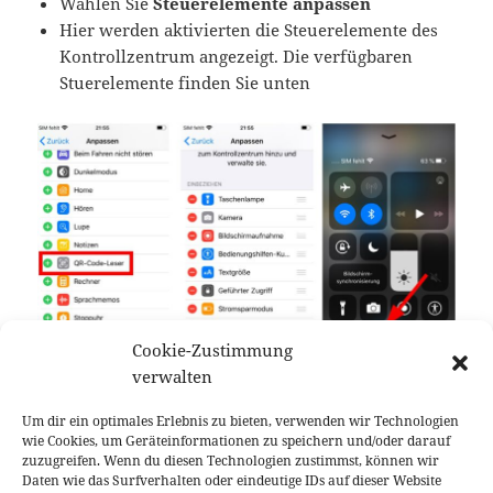
Wählen Sie
Steuerelemente anpassen
Hier werden aktivierten die Steuerelemente des
Kontrollzentrum angezeigt. Die verfügbaren
Stuerelemente finden Sie unten
Cookie-Zustimmung
verwalten
Ist der QR-Code-Scanner noch nicht aktiviert,
Um dir ein optimales Erlebnis zu bieten, verwenden wir Technologien
finden Sie ihn in dieser Liste. Tippen Sie auf das
wie Cookies, um Geräteinformationen zu speichern und/oder darauf
grüne (+)-Zeichen, danach
zuzugreifen. Wenn du diesen Technologien zustimmst, können wir
taucht der QR-Code-Scanner in der Liste Ihrer
Daten wie das Surfverhalten oder eindeutige IDs auf dieser Website