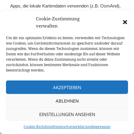
Apps, die lokale Kartendaten verwenden (z.B. OsmAnd),
ist ein manuelles Update der Kartendaten erforderlich.
Cookie-Zustimmung
verwalten
Hier ist der Link zum ADFC.
Um dir ein optimales Erlebnis zu bieten, verwenden wir Technologien
wie Cookies, um Geräteinformationen zu speichern und/oder darauf
zuzugreifen. Wenn du diesen Technologien zustimmst, können wir
Daten wie das Surfverhalten oder eindeutige IDs auf dieser Website
verarbeiten. Wenn du deine Zustimmung nicht erteilst oder
Datenschutzerklärung
Mit Stolz präsentiert von WordPress
zurückziehst, können bestimmte Merkmale und Funktionen
beeinträchtigt werden.
AKZEPTIEREN
ABLEHNEN
EINSTELLUNGEN ANSEHEN
Cookie-Richtlinie
Datenschutzerklärung
Impressum