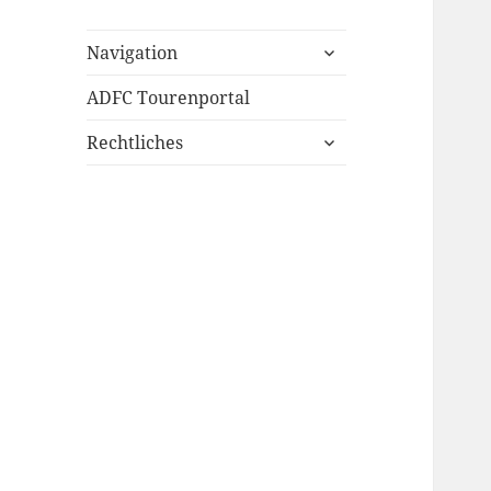
untermenü
Navigation
öffnen
ADFC Tourenportal
untermenü
Rechtliches
öffnen