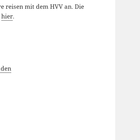
re reisen mit dem HVV an. Die
s
hier
.
aden