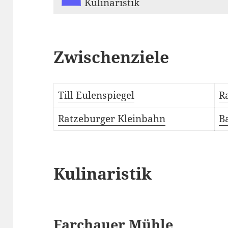
Kulinaristik
Zwischenziele
Till Eulenspiegel
R
Ratzeburger Kleinbahn
B
Kulinaristik
Farchauer Mühle