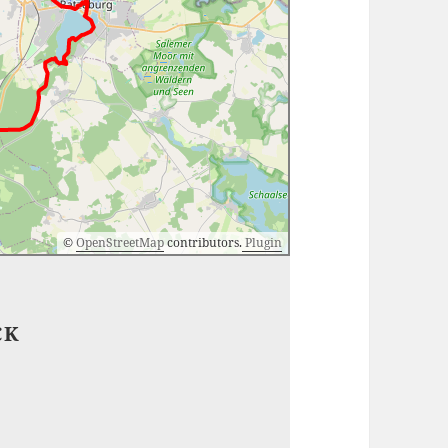
©
OpenStreetMap
contributors.
Plugin
CK