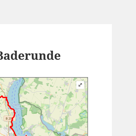
Baderunde
⤢