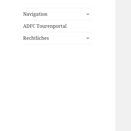
untermenü
Navigation
öffnen
ADFC Tourenportal
untermenü
Rechtliches
öffnen