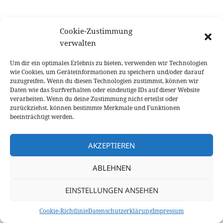
Cookie-Zustimmung
Grundsätzlich auch das Thema Datenschutz bei
verwalten
Komoot ansprechen und dem Anwender erkläre,
dass auch Whatsapp Facebook ist.
Um dir ein optimales Erlebnis zu bieten, verwenden wir Technologien
wie Cookies, um Geräteinformationen zu speichern und/oder darauf
https://www.kuketz-blog.de/komoot-facebook-geht-
zuzugreifen. Wenn du diesen Technologien zustimmst, können wir
Daten wie das Surfverhalten oder eindeutige IDs auf dieser Website
mit-auf-tour/
verarbeiten. Wenn du deine Zustimmung nicht erteilst oder
zurückziehst, können bestimmte Merkmale und Funktionen
https://digitalcourage.de/nichts-zu-verbergen
beeinträchtigt werden.
AKZEPTIEREN
Datenschutzerklärung
Mit Stolz präsentiert von WordPress
ABLEHNEN
EINSTELLUNGEN ANSEHEN
Cookie-Richtlinie
Datenschutzerklärung
Impressum