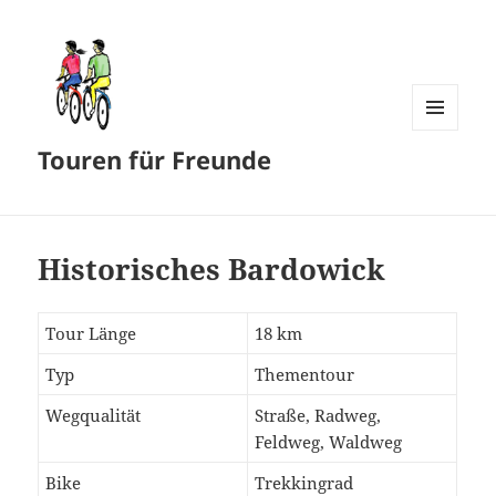
MENÜ
Touren für Freunde
UND
WIDGETS
Historisches Bardowick
Tour Länge
18 km
Typ
Thementour
Wegqualität
Straße, Radweg,
Feldweg, Waldweg
Bike
Trekkingrad