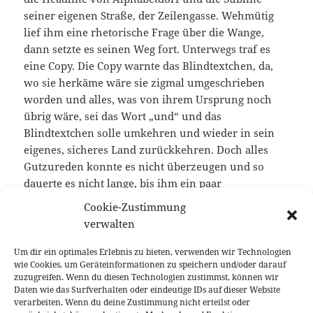
seiner eigenen Straße, der Zeilengasse. Wehmütig
lief ihm eine rhetorische Frage über die Wange,
dann setzte es seinen Weg fort. Unterwegs traf es
eine Copy. Die Copy warnte das Blindtextchen, da,
wo sie herkäme wäre sie zigmal umgeschrieben
worden und alles, was von ihrem Ursprung noch
übrig wäre, sei das Wort „und“ und das
Blindtextchen solle umkehren und wieder in sein
eigenes, sicheres Land zurückkehren. Doch alles
Gutzureden konnte es nicht überzeugen und so
dauerte es nicht lange, bis ihm ein paar
heimtückische Werbetexter auflauerten, es mit
Cookie-Zustimmung
Longe und Parole betrunken machten und es dann
verwalten
in ihre Agentur schleppten, wo sie es für ihre
Projekte wieder und wieder mißbrauchten. Und
Um dir ein optimales Erlebnis zu bieten, verwenden wir Technologien
wie Cookies, um Geräteinformationen zu speichern und/oder darauf
wenn es nicht umgeschrieben wurde, dann
zuzugreifen. Wenn du diesen Technologien zustimmst, können wir
benutzen Sie es immernoch. Weit hinten, hinter den
Daten wie das Surfverhalten oder eindeutige IDs auf dieser Website
Wortbergen, fern der Länder Vokalien und
verarbeiten. Wenn du deine Zustimmung nicht erteilst oder