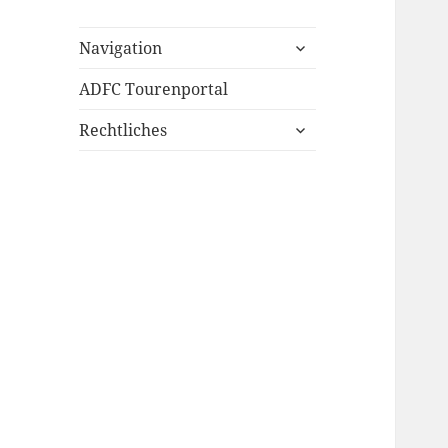
untermenü
Navigation
öffnen
ADFC Tourenportal
untermenü
Rechtliches
öffnen