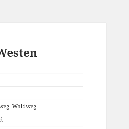
Westen
dweg, Waldweg
ad