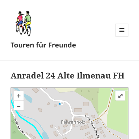
MENÜ
Touren für Freunde
UND
WIDGETS
Anradel 24 Alte Ilmenau FH
+
⤢
–