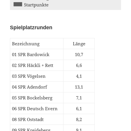
Startpunkte
Spielplatzrunden
Bezeichnung
Länge
01 SPR Bardowick
10,7
02 SPR Häckli + Rett
6,6
03 SPR Vögelsen
4,1
04 SPR Adendorf
13,1
05 SPR Bockelsberg
7,1
06 SPR Deutsch Evern
6,1
08 SPR Oststadt
8,2
09 SPR Kreideberg
9,1