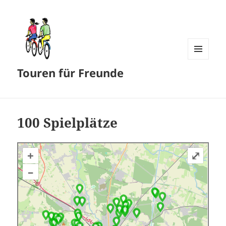
MENÜ
Touren für Freunde
UND
WIDGETS
100 Spielplätze
+
⤢
–