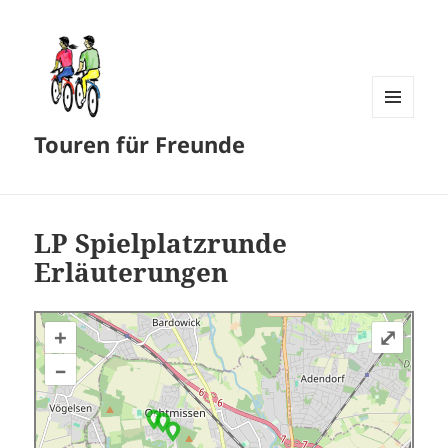
MENÜ
Touren für Freunde
UND
WIDGETS
LP Spielplatzrunde
Erläuterungen
+
⤢
–