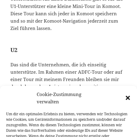
U1-Unterstützer eine kleine Mini-Tour in Komoot.
Diese Tour kann sich jeder in Komoot speichern
und so mit der Komoot-Navigation jederzeit zum
Ziel führen lassen.
U2
Das sind die Unternehmen, die ich einseitig
unterstütze. Im Rahmen einer ADFC-Tour oder auf
einer Tour mit meinem Freunden bleiben sie mir
durch besondere Leistung in sehr positiver
Errinnerung.
Cookie-Zustimmung
verwalten
Um dir ein optimales Erlebnis zu bieten, verwenden wir Technologien
U3
wie Cookies, um Geräteinformationen zu speichern und/oder darauf
zuzugreifen. Wenn du diesen Technologien zustimmst, können wir
Diese Unterstützungsart würde ich als Werbung im
Daten wie das Surfverhalten oder eindeutige IDs auf dieser Website
verarbeiten. Wenn du deine Zustimmung nicht erteilst oder