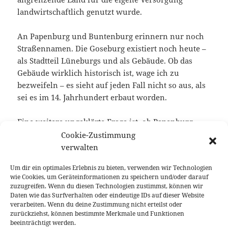
landwirtschaftlich genutzt wurde.
An Papenburg und Buntenburg erinnern nur noch
Straßennamen. Die Goseburg existiert noch heute –
als Stadtteil Lüneburgs und als Gebäude. Ob das
Gebäude wirklich historisch ist, wage ich zu
bezweifeln – es sieht auf jeden Fall nicht so aus, als
sei es im 14. Jahrhundert erbaut worden.
Eine weitere ungeklärte Frage ist, ob Papenburg,
Buntenburg und Goseburg gleichzeitig existierten.
Cookie-Zustimmung
Der Grund ist einfach: Zum Thema „Landwehren“
verwalten
setzte die Forschung erst in der Mitte der 1950er
Um dir ein optimales Erlebnis zu bieten, verwenden wir Technologien
Jahre ein.
wie Cookies, um Geräteinformationen zu speichern und/oder darauf
zuzugreifen. Wenn du diesen Technologien zustimmst, können wir
Für alle diejenigen, die sich detaillierter mit dieser
Daten wie das Surfverhalten oder eindeutige IDs auf dieser Website
verarbeiten. Wenn du deine Zustimmung nicht erteilst oder
Materie beschäftigen möchten, empfehle ich den
zurückziehst, können bestimmte Merkmale und Funktionen
Artikel „Inventarisierungsdefizite und Verluste bei
beeinträchtigt werden.